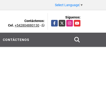
Select Language
▼
Síguenos:
Contáctenos:
Facebook
X
Instagram
YouTube
Cel.
+542804880130
-
CONTÁCTENOS