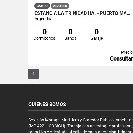
CAMPO
ALQUILER
ESTANCIA LA TRINIDAD HA. - PUERTO MADRYN - CHUBUT
Argentina
0
0
0
Dormitorios
Baños
Garaje
Precio
Consultar
1
QUIÉNES SOMOS
Soy Iván Moraga, Martillero y Corredor Público Inmobiliar
(MP 422 – COCICH). Trabajo con un enfoque profesional
proactivo y orientado al éxito de cada operación, brinda