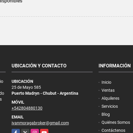
disponibles
UBICACIÓN Y CONTACTO
INFORMACIÓN
io
UBICACIÓN
Inicio
,
25 de Mayo 585
Ventas
ndo
Puerto Madryn - Chubut - Argentina
Alquileres
s
MÓVIL
Servicios
+542804880130
Blog
EMAIL
Quiénes Somos
ivanmoragabroker@gmail.com
Contáctenos
Facebook
X
Instagram
YouTube