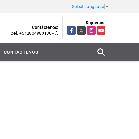
Select Language
▼
Síguenos:
Contáctenos:
Facebook
X
Instagram
YouTube
Cel.
+542804880130
-
CONTÁCTENOS