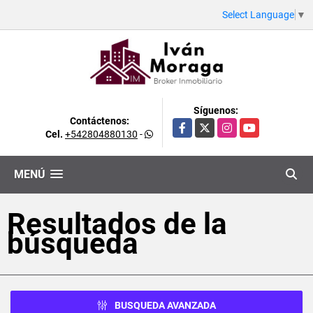
Select Language
▼
Síguenos:
Contáctenos:
Facebook
X
Instagram
YouTube
Cel.
+542804880130
-
MENÚ
Resultados de la
búsqueda
BUSQUEDA AVANZADA