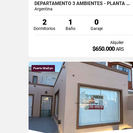
DEPARTAMENTO 3 AMBIENTES - PLANTA BAJA DTO "1"-LA TRINIAD 68- MADRYN
Argentina
2
1
0
Dormitorios
Baño
Garaje
Alquiler
$650.000
ARS
Puerto Madryn