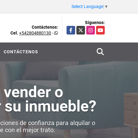
Select Language
▼
Síguenos:
Contáctenos:
Facebook
X
Instagram
YouTube
Cel.
+542804880130
-
CONTÁCTENOS
 vender o
r su inmueble?
iones de confianza para alquilar o
 con el mejor trato.