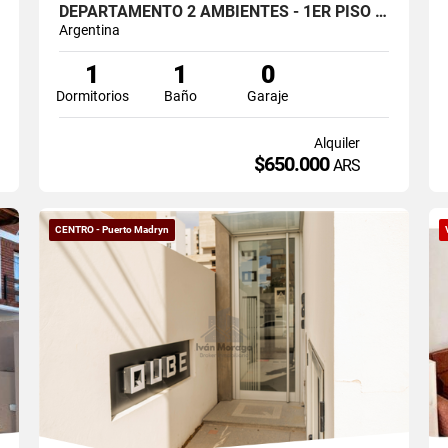
DEPARTAMENTO 2 AMBIENTES - 1ER PISO DTO "1" -LA TRINIAD 68-MADRYN
Argentina
1
1
0
Dormitorios
Baño
Garaje
Alquiler
$650.000
ARS
CENTRO - Puerto Madryn