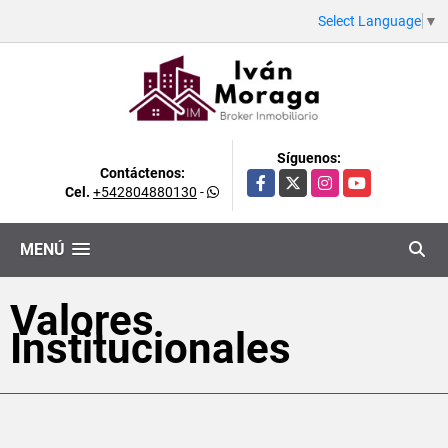
Select Language
▼
Síguenos:
Contáctenos:
Facebook
X
Instagram
YouTube
Cel.
+542804880130
-
MENÚ
Valores
Institucionales