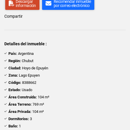
Descargar
Recomendar inmueble
información
por correo electrónico
Compartir
Detalles del inmueble :
País:
Argentina
Región:
Chubut
Ciudad:
Hoyo de Epuyén
Zona:
Lago Epuyen
Código:
8388662
Estado:
Usado
Área Construida:
104 m²
Área Terreno:
769 m²
Área Privada:
104 m²
Dormitorios:
3
Baño:
1