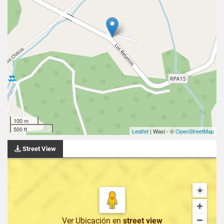
100 m
500 ft
Leaflet
| Wasi - ©
OpenStreetMap
Street View
Ver Ubicación
en
street view