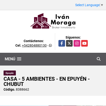
Select Language
▼
Síguenos:
Contáctenos:
Facebook
X
Instagram
YouTube
Cel.
+542804880130
-
MENÚ
Epuyén
CASA - 5 AMBIENTES - EN EPUYÉN -
CHUBUT
Código.
8388662