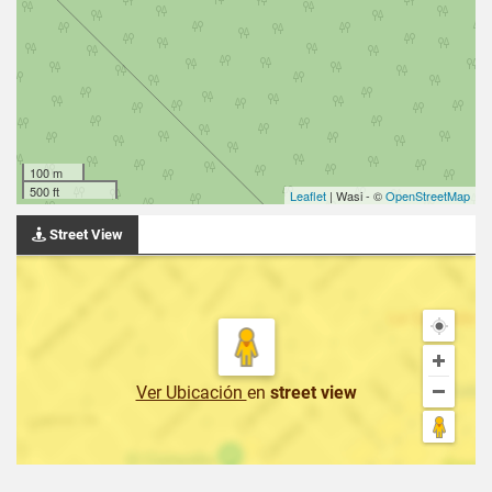
100 m
500 ft
Leaflet
| Wasi - ©
OpenStreetMap
Street View
Ver Ubicación
en
street view