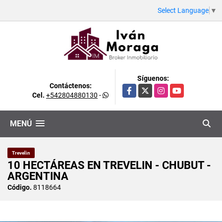
Select Language
▼
Síguenos:
Contáctenos:
Facebook
X
Instagram
YouTube
Cel.
+542804880130
-
MENÚ
Trevelin
10 HECTÁREAS EN TREVELIN - CHUBUT -
ARGENTINA
Código.
8118664