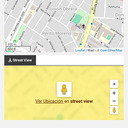
100 m
500 ft
Leaflet
| Wasi - ©
OpenStreetMap
Street View
Ver Ubicación
en
street view