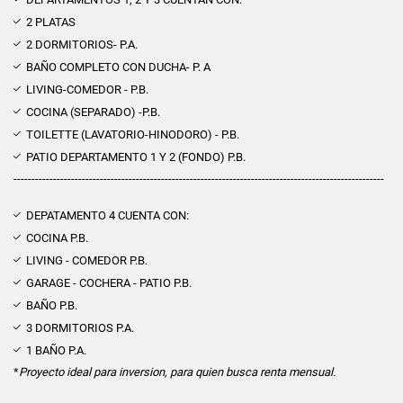
2 PLATAS
2 DORMITORIOS- P.A.
BAÑO COMPLETO CON DUCHA- P. A
LIVING-COMEDOR - P.B.
COCINA (SEPARADO) -P.B.
TOILETTE (LAVATORIO-HINODORO) - P.B.
PATIO DEPARTAMENTO 1 Y 2 (FONDO) P.B.
-------------------------------------------------------------------------------------------------------
DEPATAMENTO 4 CUENTA CON:
COCINA P.B.
LIVING - COMEDOR P.B.
GARAGE - COCHERA - PATIO P.B.
BAÑO P.B.
3 DORMITORIOS P.A.
1 BAÑO P.A.
*
Proyecto ideal para inversion, para quien busca renta mensual.