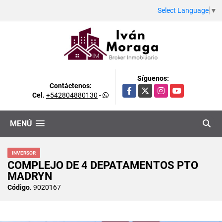
Select Language
▼
Síguenos:
Contáctenos:
Facebook
X
Instagram
YouTube
Cel.
+542804880130
-
MENÚ
INVERSOR
COMPLEJO DE 4 DEPATAMENTOS PTO
MADRYN
Código.
9020167