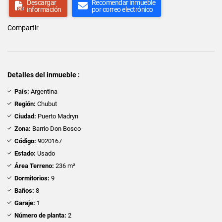
Descargar
Recomendar inmueble
información
por correo electrónico
Compartir
Detalles del inmueble :
País:
Argentina
Región:
Chubut
Ciudad:
Puerto Madryn
Zona:
Barrio Don Bosco
Código:
9020167
Estado:
Usado
Área Terreno:
236 m²
Dormitorios:
9
Baños:
8
Garaje:
1
Número de planta:
2