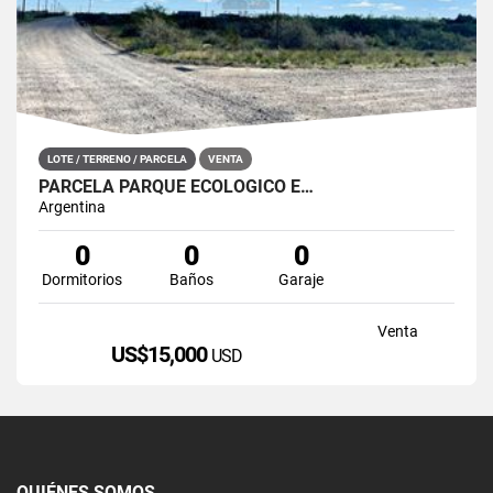
LOTE / TERRENO / PARCELA
VENTA
PARCELA PARQUE ECOLÓGICO E…
Argentina
0
0
0
Dormitorios
Baños
Garaje
Venta
US$15,000
USD
QUIÉNES SOMOS