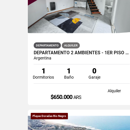
DEPARTAMENTO
ALQUILER
DEPARTAMENTO 2 AMBIENTES - 1ER PISO DTO "2" -LA TRINIAD 68- MADRYN
Argentina
1
1
0
Dormitorios
Baño
Garaje
Alquiler
$650.000
ARS
Playas Doradas Rio Negro