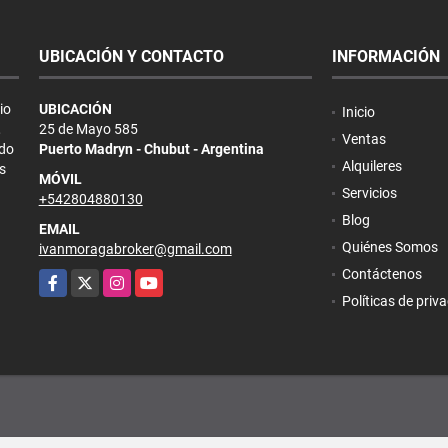
UBICACIÓN Y CONTACTO
INFORMACIÓN
io
UBICACIÓN
Inicio
,
25 de Mayo 585
Ventas
ndo
Puerto Madryn - Chubut - Argentina
Alquileres
s
MÓVIL
Servicios
+542804880130
Blog
EMAIL
Quiénes Somos
ivanmoragabroker@gmail.com
Contáctenos
Facebook
X
Instagram
YouTube
Políticas de priv