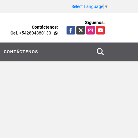
Select Language
▼
Síguenos:
Contáctenos:
Facebook
X
Instagram
YouTube
Cel.
+542804880130
-
CONTÁCTENOS