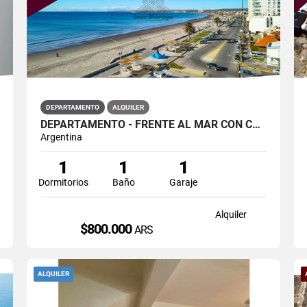
DEPARTAMENTO
ALQUILER
DEPARTAMENTO - FRENTE AL MAR CON COCHERA - ED. SAN AGUSTIN
Argentina
1
1
1
Dormitorios
Baño
Garaje
Alquiler
$800.000
ARS
ALQUILER